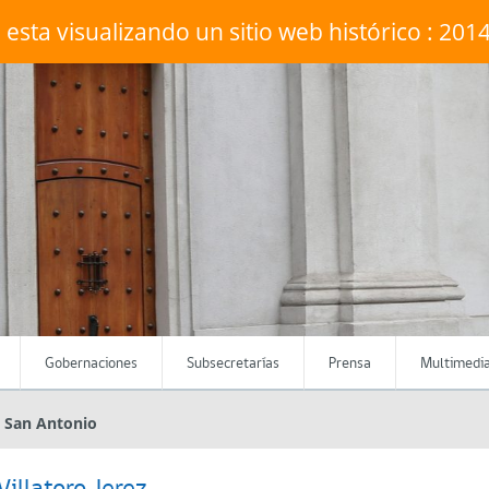
 esta visualizando un sitio web histórico : 201
Gobernaciones
Subsecretarías
Prensa
Multimedi
 San Antonio