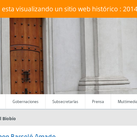
 esta visualizando un sitio web histórico : 201
Gobernaciones
Subsecretarías
Prensa
Multimedi
l Biobío