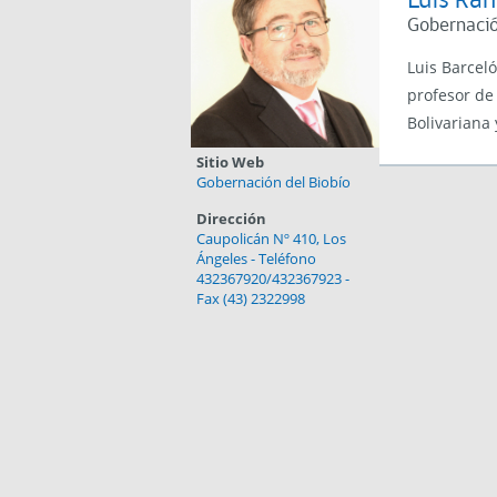
Luis Ra
Gobernació
Luis Barcel
profesor de
Bolivariana
Sitio Web
Gobernación del Biobío
Dirección
Caupolicán Nº 410, Los
Ángeles - Teléfono
432367920/432367923 -
Fax (43) 2322998