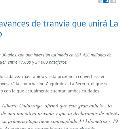
a
a
a
avances de tranvía que unirá La
o
de 30 años, con una inversión estimada en US$ 426 millones de
ajen entre 47.000 y 54.000 pasajeros.
o cada vez más rápido y está próximo a convertirse en
travesará la conurbación Coquimbo – La Serena, el que se
ico con la que actualmente cuentan ambas ciudades.
, Alberto Undurraga, afirmó que este gran anhelo “lo
 de una iniciativa privada y que la declaramos de interés
n su primera etapa tiene contemplada 14 kilómetros y 19
án de manera no contaminante la conurbación.